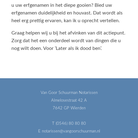
u uw erfgenamen in het diepe gooien? Bied uw
erfgenamen duidelijkheid en houvast. Dat wordt als
heel erg prettig ervaren, kan ik u oprecht vertellen.
Graag helpen wij u bij het afvinken van dit actiepunt.
Zorg dat het een onderdeel wordt van dingen die u
nog wilt doen. Voor ‘Later als ik dood ben’.
Van Goor Schuurman Notarissen
Almelosestraat 42 A
7642 GP Wierden
T (0546) 80 80 80
E notarissen@vangoorschuurman.nl